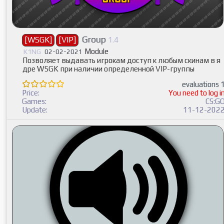
Group
[WSGK]
[VIP]
1.4
Module
K1NG
02-02-2021
Позволяет выдавать игрокам доступ к любым скинам в я
дре WSGK при наличии определенной VIP-группы
evaluations 
Price:
You need to log i
Games:
CS:G
Update:
11-12-202