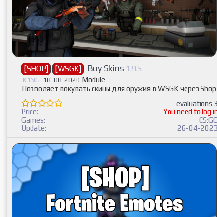
Buy Skins
[SHOP]
[WSGK]
1.9.5
Module
K1NG
18-08-2020
Позволяет покупать скины для оружия в WSGK через Shop
evaluations 
Price:
You need to log i
Games:
CS:G
Update:
26-04-202