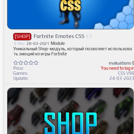
Fortnite Emotes CSS
[SHOP]
1.7
Module
K1NG
20-03-2021
Уникальный Shop-модуль, который позволяет использова
ть эмоций из игры Fortnite
evaluations 
Price:
You need to log i
Games:
CSS V9
Update:
24-03-202