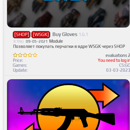
Buy Gloves
[SHOP]
[WSGK]
1.6.1
Module
K1NG
09-05-2021
Позволяет покупать перчатки в ядре WSGK через SHOP
evaluations 
Price:
You need to log i
Games:
CS:G
Update:
03-03-202