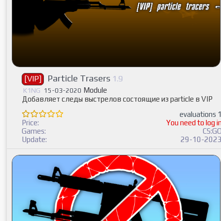
Particle Trasers
[VIP]
1.9
Module
K1NG
15-03-2020
Добавляет следы выстрелов состоящие из particle в VIP
evaluations 
Price:
You need to log i
Games:
CS:G
Update:
29-10-202