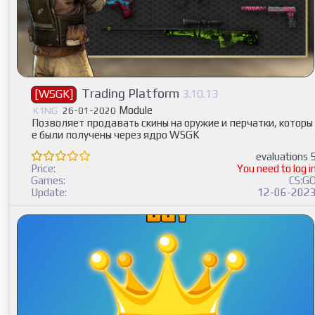
Trading Platform
[WSGK]
3.10.13
Module
K1NG
26-01-2020
Позволяет продавать скины на оружие и перчатки, которы
е были получены через ядро WSGK
evaluations 
Price:
You need to log i
Games:
CS:G
Update:
12-06-202