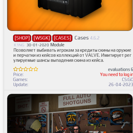
Cases
[SHOP]
[WSGK]
[CASES]
4.6.2
Module
K1NG
30-01-2020
Позволяет выбивать игрокам за кредиты скины на оружие
и перчатки из кейсов коллекций от VALVE. Имитирует рег
улируемые шансы выпадения скина из кейса.
evaluations 
Price:
You need to log i
Games:
CS:G
Update:
26-04-202