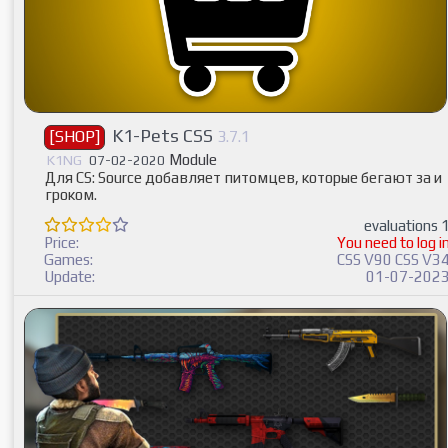
K1-Pets CSS
[SHOP]
3.7.1
Module
K1NG
07-02-2020
Для CS: Source добавляет питомцев, которые бегают за и
гроком.
evaluations 
Price:
You need to log i
Games:
CSS V90 CSS V3
Update:
01-07-202