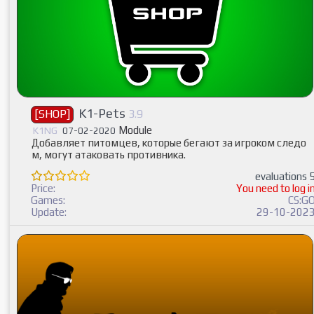
K1-Pets
[SHOP]
3.9
Module
K1NG
07-02-2020
Добавляет питомцев, которые бегают за игроком следо
м, могут атаковать противника.
evaluations 
Price:
You need to log i
Games:
CS:G
Update:
29-10-202