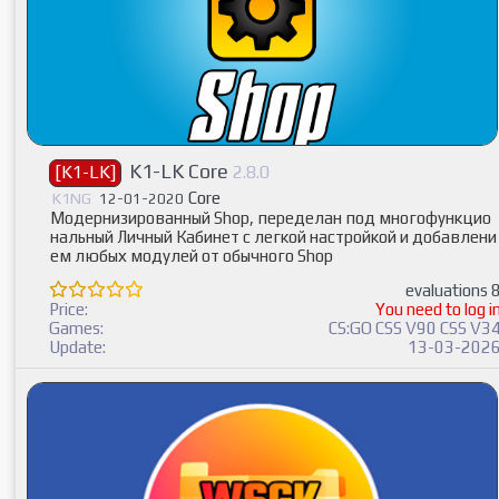
K1-LK Core
[K1-LK]
2.8.0
Core
K1NG
12-01-2020
Модернизированный Shop, переделан под многофункцио
нальный Личный Кабинет с легкой настройкой и добавлени
ем любых модулей от обычного Shop
evaluations 
Price:
You need to log i
Games:
CS:GO CSS V90 CSS V3
Update:
13-03-202