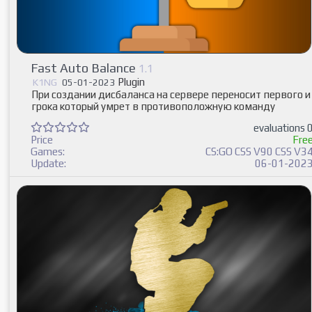
Fast Auto Balance
1.1
Plugin
K1NG
05-01-2023
При создании дисбаланса на сервере переносит первого и
грока который умрет в противоположную команду
evaluations 
Price
Fre
Games:
CS:GO CSS V90 CSS V3
Update:
06-01-202