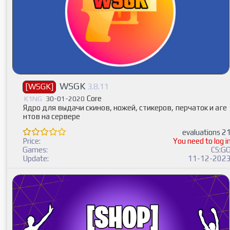
WSGK
[WSGK]
3.8.11
Core
K1NG
30-01-2020
Ядро для выдачи скинов, ножей, стикеров, перчаток и аге
нтов на сервере
evaluations 2
Price:
You need to log i
Games:
CS:G
Update:
11-12-202