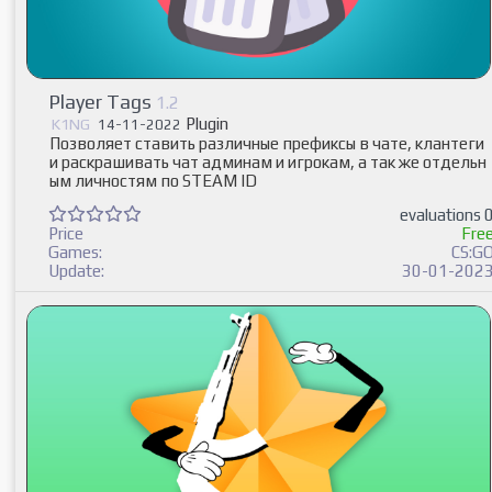
Player Tags
1.2
Plugin
K1NG
14-11-2022
Позволяет ставить различные префиксы в чате, клантеги
и раскрашивать чат админам и игрокам, а так же отдельн
ым личностям по STEAM ID
evaluations 
Price
Fre
Games:
CS:G
Update:
30-01-202