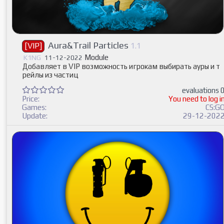
Aura&Trail Particles
[VIP]
1.1
Module
K1NG
11-12-2022
Добавляет в VIP возможность игрокам выбирать ауры и т
рейлы из частиц
evaluations 
Price:
You need to log i
Games:
CS:G
Update:
29-12-202