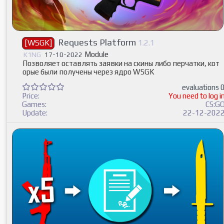
Requests Platform
[WSGK]
1.2.1
Module
K1NG
17-10-2022
Позволяет оставлять заявки на скины либо перчатки, кот
орые были получены через ядро WSGK
evaluations 
Price:
You need to log i
Games:
CS:G
Update:
22-12-202