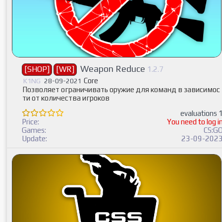
Weapon Reduce
[SHOP]
[WR]
1.2.7
Core
K1NG
28-09-2021
Позволяет ограничивать оружие для команд в зависимос
ти от количества игроков
evaluations 
Price:
You need to log i
Games:
CS:G
Update:
23-09-202