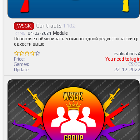
Contracts
[WSGK]
1.10.2
Module
K1NG
04-02-2021
Позволяет обменивать 5 скинов одной редкости на скин р
едкости выше
evaluations 
Price:
You need to log i
Games:
CS:G
Update:
22-12-202