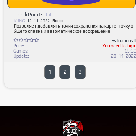
CheckPoints
1.4
Plugin
K1NG
12-11-2022
Позволяет добавлять точки сохранения на карте, точку о
бщего спавна и автоматическое воскрешение
evaluations 
Price:
You need to log i
Games:
CS:G
Update:
28-11-202
1
2
3