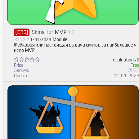
Skins for MVP
[ERS]
1.0
Module
K1NG
11-01-2023
Фейковая или настоящая выдача скинов за наибольшее ч
исло MVP
evaluations 
Price
Fre
Games:
CS:G
Update:
11-01-202