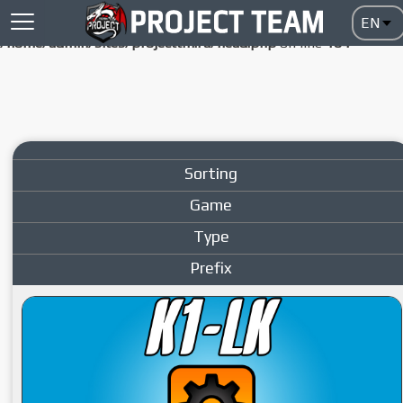
Notice
: Undefined index: HTTP_ACCEPT_LANGUAGE in
/home/admin/sites/projecttm.ru/head.php
on line
104
Sorting
Game
Type
Prefix