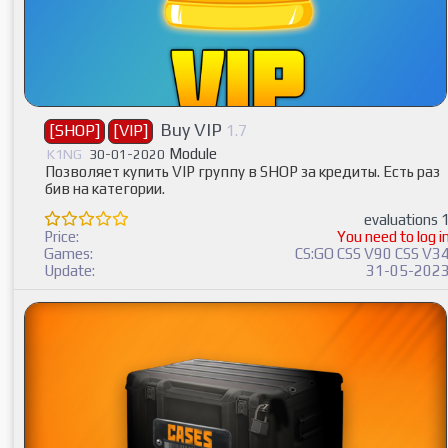
Buy VIP
[SHOP]
[VIP]
1.7
Module
K1NG
30-01-2020
Позволяет купить VIP группу в SHOP за кредиты. Есть раз
бив на категории.
evaluations 
Price:
You need to log i
Games:
CS:GO CSS V90 CSS V3
Update:
31-05-202