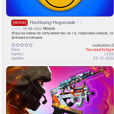
Flashbang/Hegrenade
[WSGK]
1.1
Module
K1NG
16-08-2022
Игра на скины по типу монетки, но т.к. тематика скинов, то
флешка и хаешка.
evaluations 
Price:
You need to log i
Games:
CS:G
Update:
23-12-202