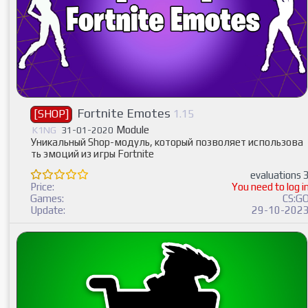
Fortnite Emotes
[SHOP]
1.15
Module
K1NG
31-01-2020
Уникальный Shop-модуль, который позволяет использова
ть эмоций из игры Fortnite
evaluations 
Price:
You need to log i
Games:
CS:G
Update:
29-10-202